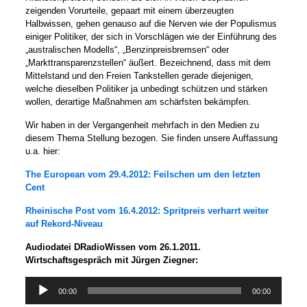
zeigenden Vorurteile, gepaart mit einem überzeugten
Halbwissen, gehen genauso auf die Nerven wie der Populismus
einiger Politiker, der sich in Vorschlägen wie der Einführung des
„australischen Modells“, „Benzinpreisbremsen“ oder
„Markttransparenzstellen“ äußert. Bezeichnend, dass mit dem
Mittelstand und den Freien Tankstellen gerade diejenigen,
welche dieselben Politiker ja unbedingt schützen und stärken
wollen, derartige Maßnahmen am schärfsten bekämpfen.
Wir haben in der Vergangenheit mehrfach in den Medien zu
diesem Thema Stellung bezogen. Sie finden unsere Auffassung
u.a. hier:
The European vom 29.4.2012: Feilschen um den letzten
Cent
Rheinische Post vom 16.4.2012: Spritpreis verharrt weiter
auf Rekord-Niveau
Audiodatei DRadioWissen vom 26.1.2011.
Wirtschaftsgespräch mit Jürgen Ziegner:
Audio-
00:00
00:00
Player